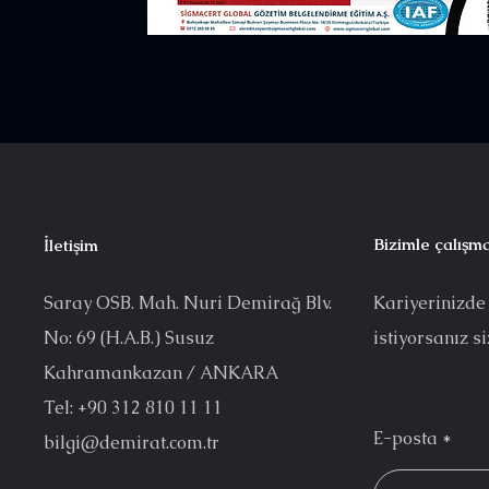
Bizimle çalışma
İletişim
Saray OSB. Mah.
Nuri Demirağ Blv.
Kariyerinizde
No: 69 (
H.A.B.) Susuz
istiyorsanız s
Kahramankazan / ANKARA
Tel: +90 312 810 11 11
E-posta
bilgi@demirat.com.tr